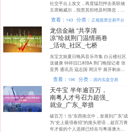
社交平台上发文，再度猛烈抨击美联储
主席鲍威尔，指责其拒绝及时降息，导
致住房市场滞后，损害了美国家庭和国
查看：
分类：
143
正规股票交易平台
家财政。此言一出，立....
龙信金融 “共享清
凉”绘就荆门温情画卷
_活动_社区_七桥
东宝文旅夏日晚风音乐市集 白云楼社区
送健康 钟祥旧口村BA 荆门晚报记者 张
亚男 通讯员 寇志国 周汉平 展开剩余
83% 阅读提示：7月以来，我市持续高
查看：
分类：
196
国内实盘交易
温。为给....
天牛宝 半年逾百万，
南粤人才号召力超强_
就业_广东_举措
破百万！当“东西南北中，发展到广东”成
为“史上最强春招”的接头密语，超百万青
年才俊的个人选择已经在与粤港澳大湾