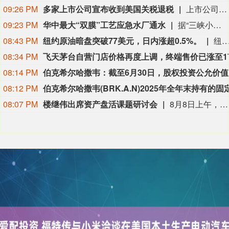
09:26 PM
多家上市公司宣布收到美国关税退税
上市公司公告显示，自7月以来，多家公司宣布已经收到美国关税退税。根据美国最高法院今年2月裁定，《国际紧急经济权力法》不授权总统征收大规模关税。美国国际贸易法院随后下令海关办理相关退款。海关与边境保护局4月20日启动第一阶段退款工作，首批退款于5月11日前后发放。美国海关与边境保护局官员本月4日披露的信息显示，截至7月底，该部门已处理完毕约1000亿美元关税的退款流程并把相关信息提供给财政部用于付款。（中新社）
09:23 PM
华中最大“双膜”工艺应急水厂通水
据“三峡小微”公众号消息，8月8日，由三峡集团所属长江环保集团、武汉市水务集团等共同投资建设的华中地区规模最大的“双膜”工艺应急水厂——武汉梁子湖应急水厂并网通水，标志着武汉市江南区域正式构建起“一江一湖”双水源互为备援、灵活调度的供水新格局，为片区660万市民用水安全提供坚实保障。
08:43 PM
纽约原油暗盘突破77美元，日内涨超0.5%。
纽约原油暗盘突破77美元，日内涨超0.
08:34 PM
08:14 PM
伯克希尔
08:12 PM
08:07 PM
楼继伟出席资产盘活课题研讨会
8月8日上午，全球财富管理论坛在京召开“地方国有存量资产盘活进展、难点与策略”课题研讨会，楼继伟出席会议并做总结发言。楼继伟在发言中表示，盘活国有资产既是近期的当务之急，也是一项长期性的战略任务。当前我国GDP平减指数阶段性承压走低，财政维持紧平衡格局的压力持续攀升；我国税收结构以间接税为主体，税收收入增速显著弱于名义GDP增速，财政内生增收动能受限。叠加土地财政收入大幅收缩，地方隐性债务化解、长期限国债常态化发行带来的利息支出刚性上涨，收支两端压力持续凸显。综合多重现实约束来看，国有存量资产盘活并非短期应急手段，而是一项需要常态化、长效化推进的重点工作。（全球财富管理论坛）