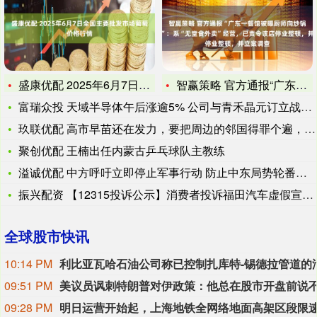
盛康优配 2025年6月7日全国主要批发市场葡萄价格行情
智赢策略 官方通报“广东一餐馆被曝厨师向炒锅里吐口水”：系“
富瑞众投 天域半导体午后涨逾5% 公司与青禾晶元订立战略合作
玖联优配 高市早苗还在发力，要把周边的邻国得罪个遍，韩国叫停
聚创优配 王楠出任内蒙古乒乓球队主教练
溢诚优配 中方呼吁立即停止军事行动 防止中东局势轮番升级
振兴配资 【12315投诉公示】消费者投诉福田汽车虚假宣传问
全球股市快讯
10:14 PM
09:51 PM
09:28 PM