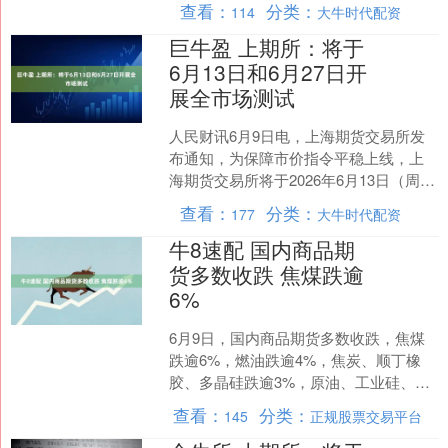
查看：
分类：
114
大牛时代配资
续下挫。....
巨牛盈 上期所：将于
6月13日和6月27日开
展全市场测试
人民财讯6月9日电，上海期货交易所发
布通知，为保障市价指令平稳上线，上
海期货交易所将于2026年6月13日（周
六）和6月27日（周六）开展全市场测
查看：
分类：
177
大牛时代配资
试。....
牛8速配 国内商品期
货多数收跌 焦煤跌逾
6%
6月9日，国内商品期货多数收跌，焦煤
跌逾6%，燃油跌逾4%，焦炭、顺丁橡
胶、多晶硅跌逾3%，原油、工业硅、烧
碱、苯乙烯跌逾2%；欧线集运涨逾
查看：
分类：
145
正规股票交易平台
3%。....