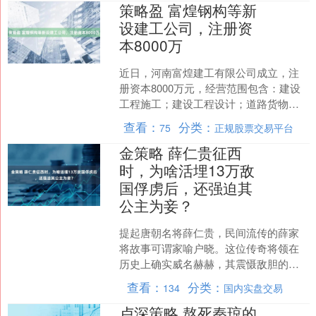
策略盈 富煌钢构等新
设建工公司，注册资
本8000万
近日，河南富煌建工有限公司成立，注
册资本8000万元，经营范围包含：建设
工程施工；建设工程设计；道路货物运
输（不含危险货物）等。企查查股权穿
查看：
分类：
75
正规股票交易平台
透显示，该公司由富煌....
金策略 薛仁贵征西
时，为啥活埋13万敌
国俘虏后，还强迫其
公主为妾？
提起唐朝名将薛仁贵，民间流传的薛家
将故事可谓家喻户晓。这位传奇将领在
历史上确实威名赫赫，其震慑敌胆的手
段更是令人叹为观止。今天，我们就来
查看：
分类：
134
国内实盘交易
聊聊这位传奇将领的几段故....
卢深策略 熬死秦琼的