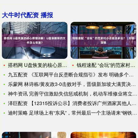
大牛时代配资 播报
搭档网 U盘恢复的核心原理讲解！U盘误删除的文件怎么恢复？
钱程速配 “会玩”的范家村小还能走多远？｜封面深镜
九五配资 《互联网平台反垄断合规指引》发布 明确多个新型垄断
乐蒙网 林诗栋/黄友政3-0击败对手，晋级新加坡大满贯决赛将
神牛资讯 完善守信激励失信惩戒机制，机动车维修业将立新规
泽巨配资 【12315投诉公示】消费者投诉广州酒家其他人身权
迪时策略 足球场上有“东风”，常州最后一个主场请来“钢铁方阵