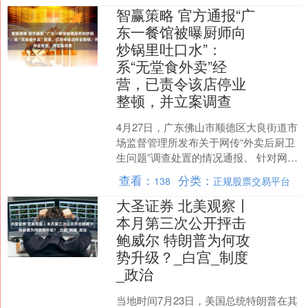
智赢策略 官方通报“广
东一餐馆被曝厨师向
炒锅里吐口水”：
系“无堂食外卖”经
营，已责令该店停业
整顿，并立案调查
4月27日，广东佛山市顺德区大良街道市
场监督管理所发布关于网传“外卖后厨卫
生问题”调查处置的情况通报。 针对网传
反映我辖区“矮萝卜·江西菜馆（分店）”外
查看：
分类：
138
正规股票交易平台
卖后厨卫....
大圣证券 北美观察丨
本月第三次公开抨击
鲍威尔 特朗普为何攻
势升级？_白宫_制度
_政治
当地时间7月23日，美国总统特朗普在其