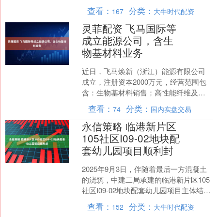
区的大未来遥相呼应。据南都N视频报
查看：
分类：
167
大牛时代配资
道，截至今年7月....
灵菲配资 飞马国际等
成立能源公司，含生
物基材料业务
近日，飞马焕新（浙江）能源有限公司
成立，注册资本2000万元，经营范围包
含：生物基材料销售；高性能纤维及复
合材料销售；合成纤维销售；有色金属
查看：
分类：
74
国内实盘交易
合金销售等。企查查股....
永信策略 临港新片区
105社区I09-02地块配
套幼儿园项目顺利封
2025年9月3日，伴随着最后一方混凝土
的浇筑，中建二局承建的临港新片区105
社区I09-02地块配套幼儿园项目主体结构
顺利封顶。项目团队以专业匠心与高效
查看：
分类：
152
大牛时代配资
执行力....