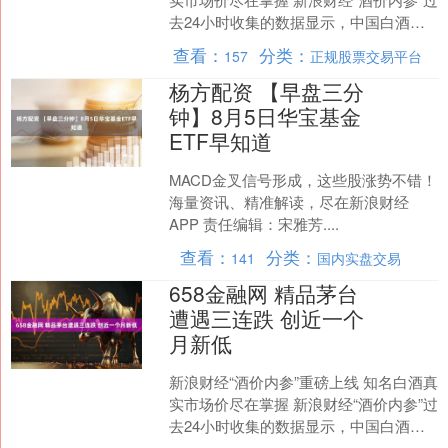
去24小时收集的数据显示，中国白酒市
场主要大单品的终端零售总价8月5日继
查看：
分类：
157
正规股票交易平台
续下挫。....
杨方配资 【早盘三分
钟】8月5日华宝基金
ETF早知道
MACD金叉信号形成，这些股涨势不错！
海量资讯、精准解读，尽在新浪财经
APP 责任编辑：宋雅芳....
查看：
分类：
141
国内实盘交易
658金融网 精品茅台
遭遇三连跌 创近一个
月新低
新浪财经“酒价内参”重磅上线 知名白酒真
实市场价尽在掌握 新浪财经“酒价内参”过
去24小时收集的数据显示，中国白酒市
场主要大单品的终端零售总价8月5日继