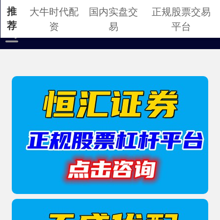
推
大牛时代配
国内实盘交
正规股票交易
荐
资
易
平台