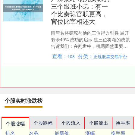
三个跟班小弟：有一
个比秦琼官职更高，
官位比宰相还大
隋唐名将秦琼与他的三位得力副将 展开
剩余49% 成功的启示 这三位将领的成就
告诉我们：在乱世中，机遇固然重要，
但个人的坚持与努力更为关键。正是因
查看：
分类：
103
正规股票交易平台
为他们始终保持坚....
个股实时涨跌榜
个股跌幅
个股流入
个股流出
换手率
个股涨幅
排名
名称
最新价
涨幅
换手率