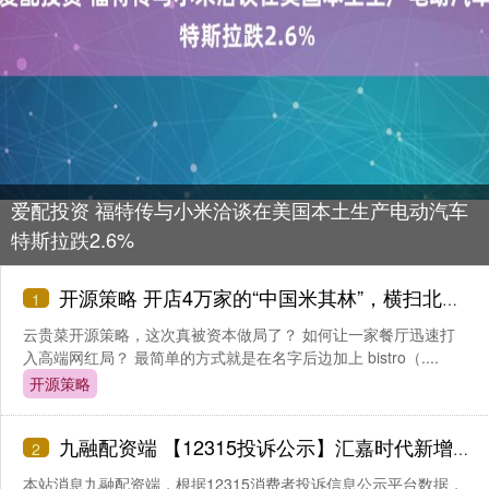
爱配投资 福特传与小米洽谈在美国本土生产电动汽车
特斯拉跌2.6%
开源策略 开店4万家的“中国米其林”，横扫北上广
1
云贵菜开源策略，这次真被资本做局了？ 如何让一家餐厅迅速打
入高端网红局？ 最简单的方式就是在名字后边加上 bistro（....
开源策略
九融配资端 【12315投诉公示】汇嘉时代新增4件投诉公示，涉及不履行国家规定的三包义务问题等
2
本站消息九融配资端，根据12315消费者投诉信息公示平台数据，