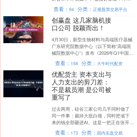
呷哺餐饮管理有限公司北京第三百八十
查看：
分类：
94
正规股票交易平台
三分店投诉基本....
创赢盘 这几家脑机接
口公司 脱颖而出！
4月30日，新型生物材料与高端医疗器械
广东研究院数据中心（以下简称“高端医
械院数据中心”）发布《2026年Q1中国医
疗器械投融资全景》报告。 根据报告，
查看：
分类：
158
大牛时代配资
2026....
优配货主 资本支出与
人力支出的剪刀差：
不是裁员潮 是公司被
重写了
过去两周，硅谷三家公司几乎同时做了
同一件事：裁掉大批白领，同时把省下
来的钱全部砸进AI。这是一把正在张开的
剪刀，一边是持续下降的人力预算，另
查看：
分类：
173
国内实盘交易
一边是急速攀升的算力....