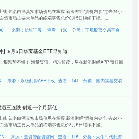
上线 知名白酒真实市场价尽在掌握 新浪财经“酒价内参”过去24小
酒市场主要大单品的终端零售总价8月5日继续下挫。....
06
来源：信钰证券
查看：
158
分类：
正规股票交易平台
钟】8月5日华宝基金ETF早知道
些股涨势不错！ 海量资讯、精准解读，尽在新浪财经APP 责任编
6
来源：永旺配资APP下载
查看：
141
分类：
国内实盘交易
台遭遇三连跌 创近一个月新低
上线 知名白酒真实市场价尽在掌握 新浪财经“酒价内参”过去24小
酒市场主要大单品的终端零售总价8月5日继续下挫。....
06
来源：云资管配资官网
查看：
115
分类：
大牛时代配资
沪深300
4694.44
00.89
1.42%
43.13
0.