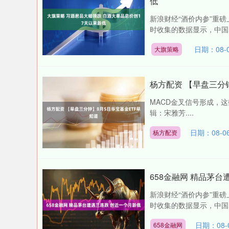
低
新浪财经“酒价内参”重磅
时收集的数据显示，中国白
日期：08-
大旗策略
杨方配资 【早盘三分
MACD金叉信号形成，这
辑：宋雅芳....
日期：08-0
杨方配资
658金融网 精品茅
新浪财经“酒价内参”重磅
时收集的数据显示，中国白
日期：08-
658金融网
0.04
深证成指
14311.01
39.68
1.02%
2