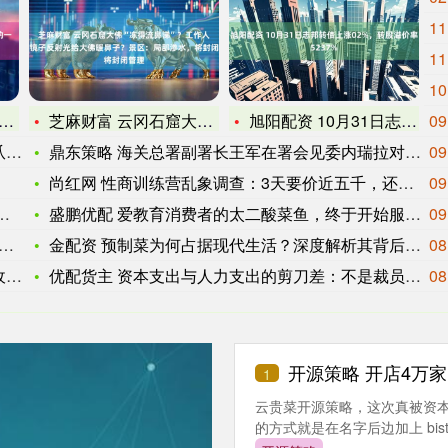
11
11
10
芝麻财富 云冈石窟大佛“冻得流鼻涕”？工作人员用镜子反射光给
旭阳配资 10月31日志邦转债上涨02%，转股溢价率5237
09
了
鼎东策略 海关总署副署长王军在署会见委内瑞拉对外贸易部部长戈
09
尚红网 性商训练营乱象调查：3天要价近五千，还兜售“缩阴”凝
09
盛鹏优配 爱教育消费者的太二酸菜鱼，终于开始服软了？
09
金配资 预制菜为何占据现代生活？深度解析其背后原因与趋势！
08
大
优配货主 资本支出与人力支出的剪刀差：不是裁员潮 是公司被重
08
开源策略 开店4万
1
云贵菜开源策略，这次真被资本
的方式就是在名字后边加上 bistro