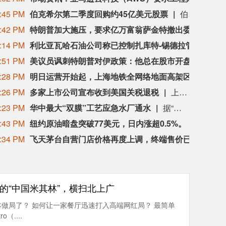
:45 PM
伯克希尔第二季度回购约45亿美元股票
伯克希尔第二季度斥资约45亿美元回购自身股票，并在期内买入近200亿美元股票，显示首席执行官阿贝尔正将公司庞大的现金储备更多投入市场。 伯克希尔第一季度开始回购股票，为一年多来的首次。阿贝尔今年早些时候表示，公司重新启动回购，是因为管理层认为股票的“内在价值”高于其市场价格。 CFRA Research分析师Cathy Seifert表示：“投资者会受到回购举措的鼓舞。这也是Greg接掌公司并彰显其主导地位的一种方式。” 此次股票回购为股东带来了自2021年以来规模最大的季度资本回报。伯克希尔第二季度现金储备降至3655亿美元，低于前一季度的约3970亿美元。
:42 PM
特朗普加大施压，要求亿万富翁萨金特撤出委内瑞拉
特朗
:14 PM
利比亚瓦哈石油公司称已控制扎库特-锡德拉管道的泄漏，经修复后已恢复运营。
利比
:51 PM
美议员讽刺特朗普对伊政策：他总在股市开盘前说不打了
当地
:28 PM
明日运营开始起，上海地铁全网络地面高架区段限速运行
申通
:26 PM
多家上市公司宣布收到美国关税退税
上市公司公告显示，自7月以来，多家公司宣布已经收到美国关税退税。根据美国最高法院今年2月裁定，《国际紧急经济权力法》不授权总统征收大规模关税。美国国际贸易法院随后下令海关办理相关退款。海关与边境保护局4月20日启动第一阶段退款工作，首批退款于5月11日前后发放。美国海关与边境保护局官员本月4日披露的信息显示，截至7月底，该部门已处理完毕约1000亿美元关税的退款流程并把相关信息提供给财政部用于付款。（中新社）
:23 PM
华中最大“双膜”工艺应急水厂通水
据“三峡小微”公众号消息，8月8日，由三峡集团所属长江环保集团、武汉市水务集团等共同投资建设的华中地区规模最大的“双膜”工艺应急水厂——武汉梁子湖应急水厂并网通水，标志着武汉市江南区域正式构建起“一江一湖”双水源互为备援、灵活调度的供水新格局，为片区660万市民用水安全提供坚实保障。
:43 PM
纽约原油暗盘突破77美元，日内涨超0.5%。
纽约原
:34 PM
飞天茅台自营门店价格再度上调，终端售价已涨至1760元/瓶
有消
家的“中国米其林”，横扫北上广
做局了？ 如何让一家餐厅迅速打入高端网红局？ 最简单
（....