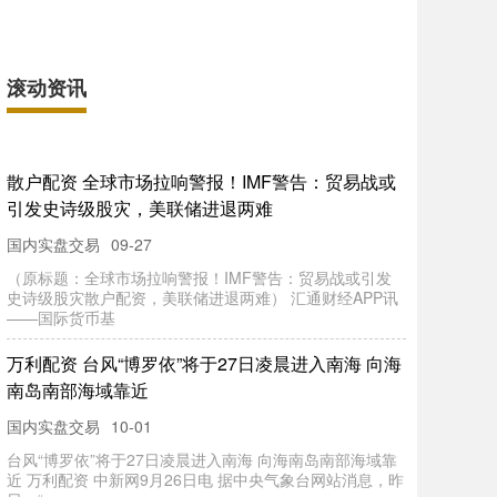
滚动资讯
散户配资 全球市场拉响警报！IMF警告：贸易战或
引发史诗级股灾，美联储进退两难
国内实盘交易
09-27
（原标题：全球市场拉响警报！IMF警告：贸易战或引发
史诗级股灾散户配资，美联储进退两难） 汇通财经APP讯
——国际货币基
万利配资 台风“博罗依”将于27日凌晨进入南海 向海
南岛南部海域靠近
国内实盘交易
10-01
台风“博罗依”将于27日凌晨进入南海 向海南岛南部海域靠
近 万利配资 中新网9月26日电 据中央气象台网站消息，昨