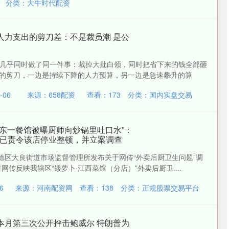
分类：
大牛时代配资
人力支出的剪刀差：不是裁员潮 是公
几乎同时做了同一件事：裁掉大批白领，同时把省下来的钱全部砸
开的剪刀，一边是持续下降的人力预算，另一边是急速攀升的算
-06
来源：658配资
查看：
173
分类：
国内实盘交易
广东一餐馆被曝厨师向炒锅里吐口水”：
，已责令该店停业整顿，并立案调查
顺德区大良街道市场监督管理所发布关于网传“外卖后厨卫生问题”调
网传反映我辖区“矮萝卜·江西菜馆（分店）”外卖后厨卫....
6
来源：河南配资网
查看：
138
分类：
正规股票交易平台
本月第三次公开抨击鲍威尔 特朗普为