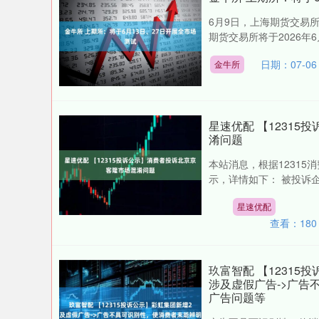
6月9日，上海期货交易
期货交易所将于2026年6
日期：07-06
金牛所
星速优配 【1231
淆问题
本站消息，根据1231
示，详情如下： 被投诉企
星速优配
查看：
180
玖富智配 【1231
涉及虚假广告->广告
广告问题等