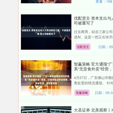
查看：
158
优配货主 资本支出与
司被重写了
过去两周，硅谷三家公司
进AI。这是一把正在张
力....
日期：05
优配货主
智赢策略 官方通报“
系“无堂食外卖”经营
4月27日，广东佛山市
查处置的情况通报。 针对
日期：05-0
智赢策略
大圣证券 北美观察丨