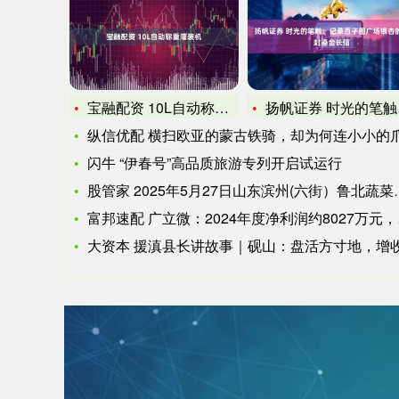
宝融配资 10L自动称重灌装机
扬帆证券 时光的笔触：记录百子图广场银杏的一封鎏金长信
纵信优配 横扫欧亚的蒙古铁骑，却为何连小小的爪哇岛都奈何不
闪牛 “伊春号”高品质旅游专列开启试运行
股管家 2025年5月27日山东滨州(六街）鲁北蔬菜批发市场
富邦速配 广立微：2024年度净利润约8027万元，同比下降
大资本 援滇县长讲故事｜砚山：盘活方寸地，增收小浆果，振兴