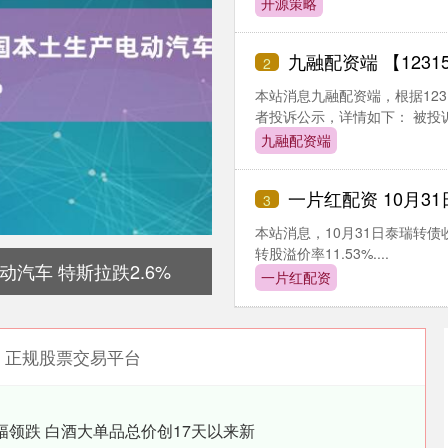
开源策略
九融配资端 【12315投诉公
2
本站消息九融配资端，根据12
者投诉公示，详情如下： 被投诉企
九融配资端
一片红配资 10月3
3
本站消息，10月31日泰瑞转债收盘
转股溢价率11.53%....
汽车 特斯拉跌2.6%
一片红配资
正规股票交易平台
幅领跌 白酒大单品总价创17天以来新