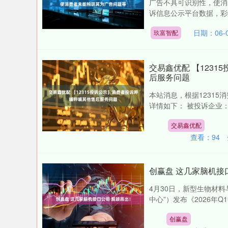
广告不具可识别性，使消费
诉信息公示平台数据，彩虹
日期：06-
玖富智配
交易鑫优配 【123
后服务问题
本站消息，根据1231
详情如下： 被投诉企业：
交易鑫优配
查看：
94
创赢盘 这几家脑机接
4月30日，新型生物材
中心”）发布《2026年Q
创赢盘